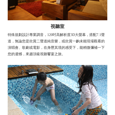
視聽室
特殊規劃設計專業調音，120吋高解析度3D大螢幕，搭配7.1聲
道，無論您是欣賞二聲道純音樂，或欣賞一齣未能現場觀看的
演唱會、歌劇或電影，在身歷其境的感受下，能稍微彌補一下
您的遺憾，來趟頂級視聽饗宴之旅。