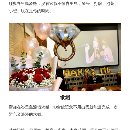
經典峇里島象徵，沒有它就不像峇里島，發呆、打牌、泡茶、
小憩，現在是你的時間。
求婚
嚮往在峇里島渡假求婚...43會館讓您不用出國就能讓完成一次
難忘又浪漫的求婚。