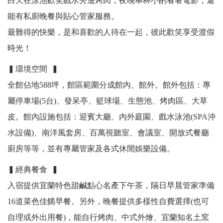
白天在泳池歡笑戲水旁邊烤肉，夜晚舉杯小酌看著電影，還
能有私廚晚餐與貼心管家服務。
最難得的快樂，是和喜歡的人待在一起，彼此歡笑享受渡假
時光！
▍環境空間 ▍
全館佔地588坪，館區範圍分成館內、館外。館外包括：專
屬停車場(5台)、發呆亭、籃球場、生態池、烤肉區、大草
皮。館內設施包括：迎賓大廳、內外庭園、戲水泳池(SPA沖
水設備)、南洋風套房、百萬視聽室、會議室、開放式餐廳
廚房等等，並有專屬管家及各式休閒娛樂設備。
▍經典餐食 ▍
入宿提供宜蘭特色甜鹹點心名產下午茶，隔日早晨管家準備
16道菜色佳餚早餐。另外，晚餐提供多樣性自費選擇(也可
自理或外出用餐)，能自行烤肉、中式外燴、宜蘭知名土窯