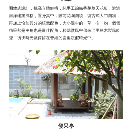
開放式設計，挑高立體結構，純手工編織香茅草天花板，濃濃
南洋建築風格，置身其中，眼前花園圍繞，復古式大門圍牆，
再加上恰如其分的植栽配色，大小適中的一草一樹一物，個個
精采都是主角也是最佳配角，聆聽微風中傳來巴里島木製風鈴
聲，彷彿時光就停留在曾經的峇里渡假時光中。
發呆亭