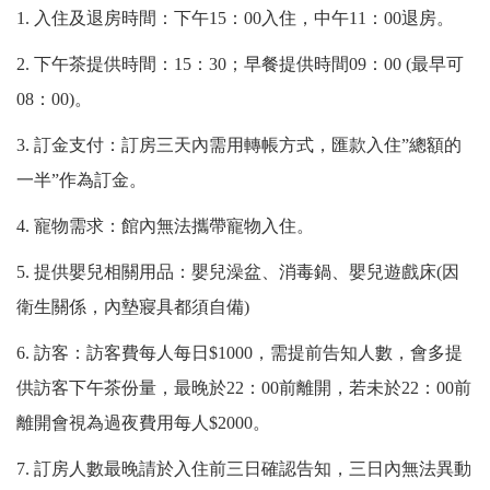
1. 入住及退房時間：下午15：00入住，中午11：00退房。
2. 下午茶提供時間：15：30；早餐提供時間09：00 (最早可
08：00)。
3. 訂金支付：訂房三天內需用轉帳方式，匯款入住”總額的
一半”作為訂金。
4. 寵物需求：館內無法攜帶寵物入住。
5. 提供嬰兒相關用品：嬰兒澡盆、消毒鍋、嬰兒遊戲床(因
衛生關係，內墊寢具都須自備)
6. 訪客：訪客費每人每日$1000，需提前告知人數，會多提
供訪客下午茶份量，最晚於22：00前離開，若未於22：00前
離開會視為過夜費用每人$2000。
7. 訂房人數最晚請於入住前三日確認告知，三日內無法異動