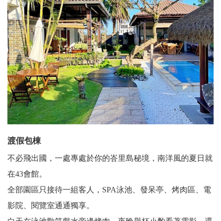
渡假包棟
不必飛出國，一處專處於你的峇里島秘境，南洋風的夏日就
在43會館。
全部園區只接待一組客人，SPA泳池、發呆亭、烤肉區、電
影院、閱覽室通通獨享。