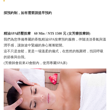
採預約制，如有需要請提早預約
精油SPA紓壓按摩 60 Min / NT$ 1500 元 (女芳療按摩師)
我們為您準備專屬的香氛精油SPA按摩預約服務，伴隨淡淡香氣與溫
潤手感，讓旅途中緊繃的身心漸漸鬆開。
這不只是放鬆，更是一場溫柔的儀式，在悠然的氛圍裡，找回呼吸
的節奏與自我。
(芳療師會前來43會館內，使用專屬SPA床)