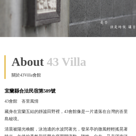
About
43 Villa
關於43Villa會館
宜蘭縣合法民宿第589號
43會館 峇里風情
藏身在宜蘭五結的靜謐田野裡，43會館像是一片遺落在台灣的峇里
島秘境。
清晨被陽光喚醒，泳池邊的水波閃著光，發呆亭的微風輕輕搖晃著