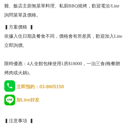
雞、飯店主廚無菜單料理、私廚BBQ燒烤，歡迎電洽/Line
詢問菜單及價格。
▍方案價格 ▍
依據入住日期及餐食不同，價格會有所差異，歡迎加入Line
立即詢價。
限時優惠：4人全館包棟使用1房$18000，一泊三食(晚餐贈
烤肉或火鍋)。
立即預約：03-9605150
加Line好友
▍注意事項 ▍